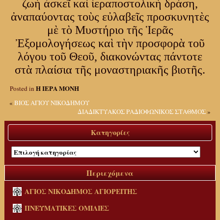
ζωὴ ἀσκεῖ καὶ ἱεραποστολικὴ δράση,
ἀναπαύοντας τοὺς εὐλαβεῖς προσκυνητὲς
μὲ τὸ Μυστήριο τῆς Ἱερᾶς
Ἐξομολογήσεως καὶ τὴν προσφορὰ τοῦ
λόγου τοῦ Θεοῦ, διακονώντας πάντοτε
στὰ πλαίσια τῆς μοναστηριακῆς βιοτῆς.
Η ΙΕΡΑ ΜΟΝΗ
Posted in
«
ΒΙΟΣ ΑΓΙΟΥ ΝΙΚΟΔΗΜΟΥ
ΔΙΑΔΙΚΤΥΑΚΟΣ ΡΑΔΙΟΦΩΝΙΚΟΣ ΣΤΑΘΜΟΣ
»
Κατηγορίες
Κατηγορίες
Περιεχόμενα
ΑΓΙΟΣ ΝΙΚΟΔΗΜΟΣ ΑΓΙΟΡΕΙΤΗΣ
ΠΝΕΥΜΑΤΙΚΕΣ ΟΜΙΛΙΕΣ