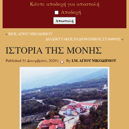
Κάντε αποδοχή για αποστολή
Αποδοχή
«
ΒΙΟΣ ΑΓΙΟΥ ΝΙΚΟΔΗΜΟΥ
ΔΙΑΔΙΚΤΥΑΚΟΣ ΡΑΔΙΟΦΩΝΙΚΟΣ ΣΤΑΘΜΟΣ
»
ΙΣΤΟΡΙΑ ΤΗΣ ΜΟΝΗΣ
Ι.Μ. ΑΓΙΟΥ ΝΙΚΟΔΗΜΟΥ
Published
31 Δεκεμβρίου, 2020
|
By