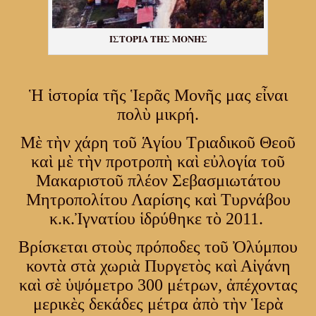
ΙΣΤΟΡΙΑ ΤΗΣ ΜΟΝΗΣ
Ἡ ἱστορία τῆς Ἱερᾶς Μονῆς μας εἶναι
πολὺ μικρή.
Μὲ τὴν χάρη τοῦ Ἁγίου Τριαδικοῦ Θεοῦ
καὶ μὲ τὴν προτροπὴ καὶ εὐλογία τοῦ
Μακαριστοῦ πλέον Σεβασμιωτάτου
Μητροπολίτου Λαρίσης καὶ Τυρνάβου
κ.κ.Ἰγνατίου ἱδρύθηκε τὸ 2011.
Βρίσκεται στοὺς πρόποδες τοῦ Ὀλύμπου
κοντὰ στὰ χωριὰ Πυργετὸς καὶ Αἰγάνη
καὶ σὲ ὑψόμετρο 300 μέτρων, ἀπέχοντας
μερικὲς δεκάδες μέτρα ἀπὸ τὴν Ἱερὰ