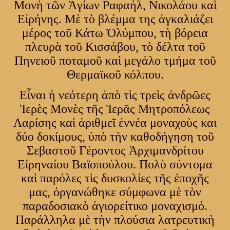
Μονὴ τῶν Ἁγίων Ραφαήλ, Νικολάου καὶ
Εἰρήνης. Μὲ τὸ βλέμμα της ἀγκαλιάζει
μέρος τοῦ Κάτω Ὀλύμπου, τὴ βόρεια
πλευρὰ τοῦ Κισσάβου, τὸ δέλτα τοῦ
Πηνειοῦ ποταμοῦ καὶ μεγάλο τμήμα τοῦ
Θερμαϊκοῦ κόλπου.
Εἶναι ἡ νεότερη ἀπὸ τὶς τρεὶς ἀνδρῶες
Ἱερὲς Μονὲς τῆς Ἱερᾶς Μητροπόλεως
Λαρίσης καὶ ἀριθμεῖ ἐννέα μοναχοὺς και
δύο δοκίμους, ὑπὸ τὴν καθοδήγηση τοῦ
Σεβαστοῦ Γέροντος Ἀρχιμανδρίτου
Εἰρηναίου Βαϊοπούλου. Πολὺ σύντομα
καὶ παρόλες τὶς δυσκολίες τῆς ἐποχῆς
μας, ὀργανώθηκε σύμφωνα μὲ τὸν
παραδοσιακὸ ἁγιορείτικο μοναχισμό.
Παράλληλα μὲ τὴν πλούσια λατρευτικὴ