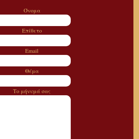
Όνομα
Επίθετο
Email
Θέμα
Το μήνυμά σας