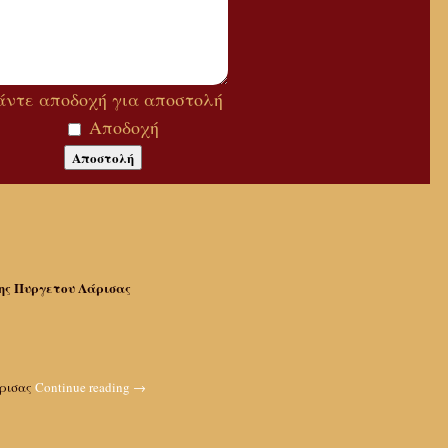
άντε αποδοχή για αποστολή
Αποδοχή
ς Πυργετου Λάρισας
άρισας
Continue reading
→