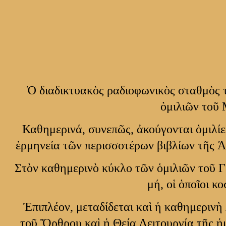
Ὁ διαδικτυακὸς ραδιοφωνικὸς σταθμὸς 
ὁμιλιῶν τοῦ
Καθημερινά, συνεπῶς, ἀκούγονται ὁμιλίε
ἑρμηνεία τῶν περισσοτέρων βιβλίων τῆς 
Στὸν καθημερινὸ κύκλο τῶν ὁμιλιῶν τοῦ 
μή, οἱ ὁποῖοι 
Ἐπιπλέον, μεταδίδεται καὶ ἡ καθημερινὴ
τοῦ Ὄρθρου καὶ ἡ Θεία Λειτουργία τῆς ἡ