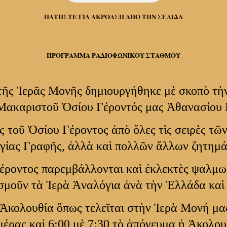
ΠΑΤΗΣΤΕ ΓΙΑ ΑΚΡΟΑΣΗ ΑΠΟ ΤΗΝ ΣΕΛΙΔΑ
ΠΡΟΓΡΑΜΜΑ ΡΑΔΙΟΦΩΝΙΚΟΥ ΣΤΑΘΜΟΥ
τῆς Ἱερᾶς Μονῆς δημιουργήθηκε μὲ σκοπὸ τὴν
 Μακαριστοῦ Ὁσίου Γέροντός μας Ἀθανασίου 
ς τοῦ Ὁσίου Γέροντος ἀπὸ ὅλες τὶς σειρὲς τῶ
Ἁγίας Γραφῆς, ἀλλὰ καὶ πολλῶν ἄλλων ζητημ
Γέροντος παρεμβάλλονται καὶ ἐκλεκτὲς ψαλμ
κοσμοῦν τὰ Ἱερὰ Ἀναλόγια ἀνὰ τὴν Ἑλλάδα καὶ
 Ἀκολουθία ὅπως τελεῖται στὴν Ἱερὰ Μονή μας
μέρας καὶ 6:00 μὲ 7:30 τὸ ἀπόγευμα ἡ Ἀκολο