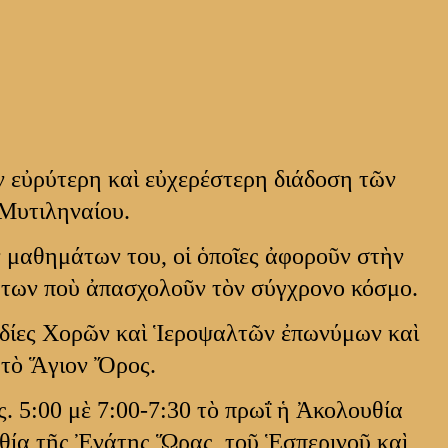
 εὐρύτερη καὶ εὐχερέστερη διάδοση τῶν
Μυτιληναίου.
ν μαθημάτων του, οἱ ὁποῖες ἀφοροῦν στὴν
άτων ποὺ ἀπασχολοῦν τὸν σύγχρονο κόσμο.
ωδίες Χορῶν καὶ Ἱεροψαλτῶν ἐπωνύμων καὶ
 τὸ Ἅγιον Ὄρος.
. 5:00 μὲ 7:00-7:30 τὸ πρωΐ ἡ Ἀκολουθία
υθία τῆς Ἐνάτης Ὥρας, τοῦ Ἑσπερινοῦ καὶ