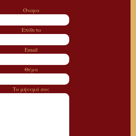
Όνομα
Επίθετο
Email
Θέμα
Το μήνυμά σας